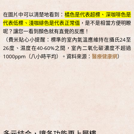
在圖片中可以清楚地看到：
橘色是代表超標、深咖啡色是
代表低標、淺咖緋色是代表正常值
，是不是相當方便明瞭
呢？讓您一看到顏色就有直覺的反應！
（費米貼心小提醒：標準的室內氣溫應維持在攝氏24至
26度、濕度在40-60%之間，室內二氧化碳濃度不超過
1000ppm（八小時平均）。資料來源：
醫療健康網
）
多元結合，讓各功能更上層樓