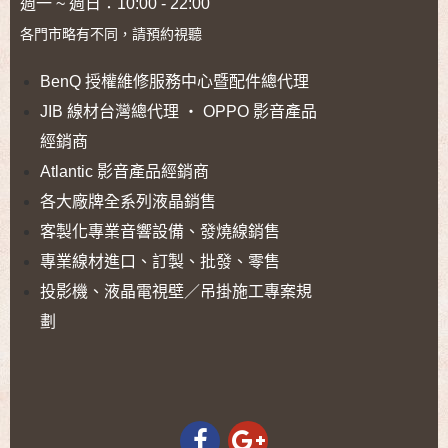
週一 ~ 週日：10:00 - 22:00
各門市略有不同，請預約視聽
BenQ 授權維修服務中心暨配件總代理
JIB 線材台灣總代理 ‧ OPPO 影音產品
經銷商
Atlantic 影音產品經銷商
各大廠牌全系列液晶銷售
客製化專業音響設備、發燒線銷售
專業線材進口、訂製、批發、零售
投影機、液晶電視壁／吊掛施工專案規
劃