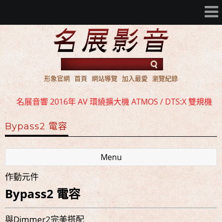
形象官網
首頁
網站導覽
加入最愛
瀏覽紀錄
名展音響 2016年 AV 環繞擴大機 ATMOS / DTS:X 雙規機
種 全面上市
Bypass2 電容
名展音響 歐洲第一品牌 FIBARO 環控系統 現場展示 熱售
中!!!
Menu
名展音響 最新Dolby ATMOS 7.2.4 全景聲11聲道現場展示
作動元件
試聽
Bypass2 電容
名展音響 2016年 AV 環繞擴大機 ATMOS / DTS:X 雙規機
種 全面上市
與Dimmer2完美搭配