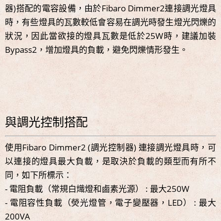
器)搭配的電容設備，由於Fibaro Dimmer2連接調光燈具
時，有些燈具的瓦數較低會容易在調光時發生燈光閃爍的
狀況，因此當欲接的燈具瓦數是低於25W時，建議加裝
Bypass2，增加燈具的負載，避免閃爍情形發生。
與調光控制搭配
使用Fibaro Dimmer2 (調光控制器) 連接調光燈具時，可
以連接的燈具最大負載，是取決於負載的類型而有所不
同，如下所標示：
- 電阻負載（常規白熾燈和鹵素光源） : 最大250W
- 電阻容性負載（熒光燈管，電子變壓器，LED） : 最大
200VA