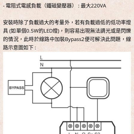
- 電阻式電感負載（鐵磁變壓器） : 最大220VA
安裝時除了負載過大的考量外，若有負載過低的低功率燈
具 (如單個0.5W的LED燈)，則容易出現無法調光或是閃爍
的情況，此時於線路中加裝Bypass2便可解決此問題，線
路示意圖如下 :