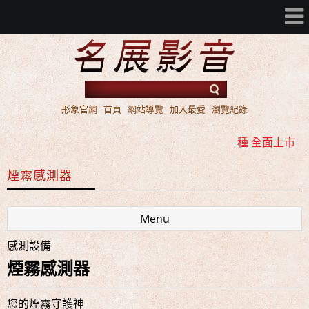
形象官網
首頁
網站導覽
加入最愛
瀏覽紀錄
名展音響 2016年 AV 環繞擴大機 ATMOS / DTS:X 雙規機
種 全面上市
名展音響 歐洲第一品牌 FIBARO 環控系統 現場展示 熱售
煙霧感測器
中!!!
名展音響 最新Dolby ATMOS 7.2.4 全景聲11聲道現場展示
Menu
試聽
感測設備
名展音響 2016年 AV 環繞擴大機 ATMOS / DTS:X 雙規機
煙霧感測器
種 全面上市
名展音響 歐洲第一品牌 FIBARO 環控系統 現場展示 熱售
您的煙霧守護神