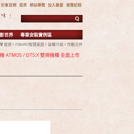
形象官網
首頁
網站導覽
加入最愛
瀏覽紀錄
影世界
專業安裝實例區
首頁
FIBARO智慧家庭
設備介紹
作動元件
 ATMOS / DTS:X 雙規機種 全面上市
FIBARO 環控系統 現場展示 熱售中!!!
TMOS 7.2.4 全景聲11聲道現場展示試聽
 ATMOS / DTS:X 雙規機種 全面上市
FIBARO 環控系統 現場展示 熱售中!!!
TMOS 7.2.4 全景聲11聲道現場展示試聽