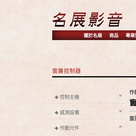
關於名展
商品
專業
窗簾控制器
作
控制主機
感測設備
窗
作動元件