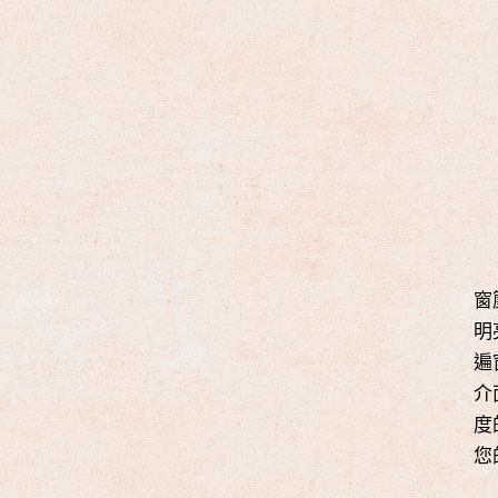
窗
明
遍
介
度
您