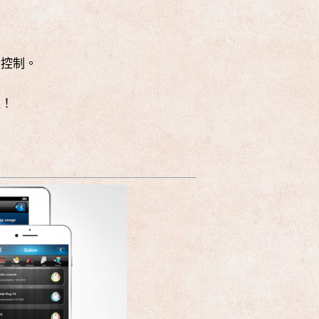
行控制。
組！