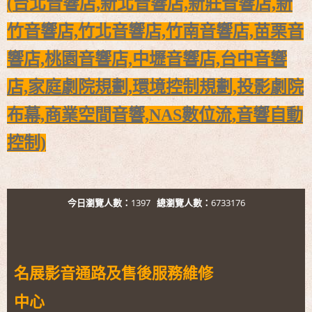
(
台北音響店,新北音響店,新莊音響店,新
竹音響店,竹北音響店,
竹南音響店,苗栗音
響店,桃園音響店,
中壢音響店,台中音響
店,
家庭劇院規劃,環境控制規劃,投影劇院
布幕,商業空間音響,
NAS數位流,音響自動
控制)
今日瀏覽人數：
1397
總瀏覽人數：
6733176
名展影音通路及售後服務維修
中心