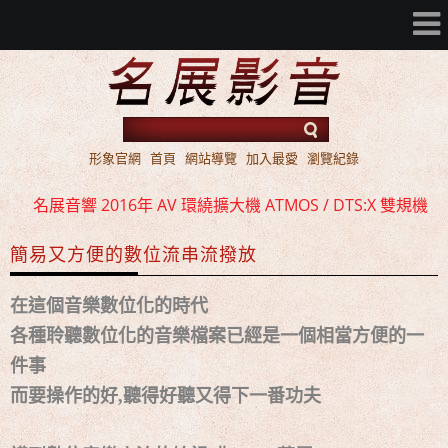
形象官網
首頁
網站導覽
加入最愛
瀏覽紀錄
名展音響 2016年 AV 環繞擴大機 ATMOS / DTS:X 雙規機
種 全面上市
簡易又方便的數位流串流撥放
名展音響 歐洲第一品牌 FIBARO 環控系統 現場展示 熱售
中!!!
在這個音樂數位化的時代
名展音響 最新Dolby ATMOS 7.2.4 全景聲11聲道現場展示
各種聆聽數位化的音樂檔案已經是一個相當方便的一
試聽
件事
名展音響 2016年 AV 環繞擴大機 ATMOS / DTS:X 雙規機
而要操作的好,聽得好聽又得下一番功夫
種 全面上市
名展音響 歐洲第一品牌 FIBARO 環控系統 現場展示 熱售