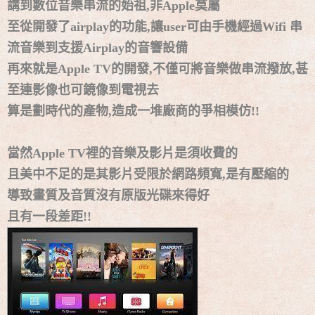
講到數位音樂串流的始祖,非Apple莫屬
中!!!
至從開發了airplay的功能,讓user可由手機經過Wifi 串
名展音響 最新Dolby ATMOS 7.2.4 全景聲11聲道現場展示
流音樂到支援Airplay的音響設備
試聽
再來就是Apple TV的開發,不僅可將音樂做串流撥放,甚
至連影像也可鏡像到電視去
算是劃時代的產物,造成一堆廠商的爭相模仿!!
當然Apple TV裡的音樂及影片是須收費的
且美中不足的是其影片受限於網路頻寬,是有壓縮的
導致畫質及音質沒有原版光碟來得好
且有一段差距!!