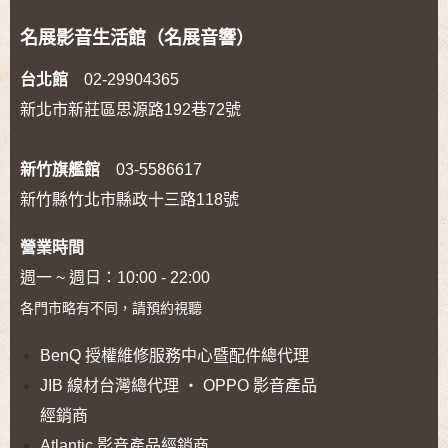
名展影音生活館（名展音響）
台北館
02-29904365
新北市新莊區思源路192巷72號
新竹旗艦館
03-5586617
新竹縣竹北市縣政十三路118號
營業時間
週一 ~ 週日：10:00 - 22:00
各門市略有不同，請預約視聽
BenQ 授權維修服務中心暨配件總代理
JIB 線材台灣總代理 ‧ OPPO 影音產品
經銷商
Atlantic 影音產品經銷商