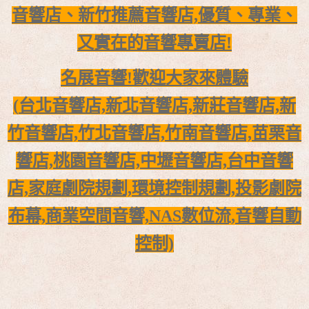
音響店、新竹推薦音響店,
優質、專業、
又實在的音響專賣店!
名展音響!歡迎大家來體驗
(
台北音響店,新北音響店,新莊音響店,新
竹音響店,竹北音響店,
竹南音響店,苗栗音
響店,桃園音響店,
中壢音響店,台中音響
店,
家庭劇院規劃,環境控制規劃,投影劇院
布幕,商業空間音響,
NAS數位流,音響自動
控制)