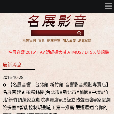
形象官網
首頁
網站導覽
加入最愛
瀏覽紀錄
名展音響 2016年 AV 環繞擴大機 ATMOS / DTS:X 雙規機
種 全面上市
最新消息
名展音響 歐洲第一品牌 FIBARO 環控系統 現場展示 熱售
中!!!
2016-10-28
名展音響 最新Dolby ATMOS 7.2.4 全景聲11聲道現場展示
【名展音響 - 台北館 新竹館 音響影音規劃專賣店】
試聽
名展音響★FB粉絲團(台北市#新北市#桃園#中壢#竹
北)新竹頂級家庭劇院專賣店#頂級立體聲音響#家庭劇
名展音響 2016年 AV 環繞擴大機 ATMOS / DTS:X 雙規機
院多室#智能控制規劃施工第一推薦!嚴選最適合你的
種 全面上市