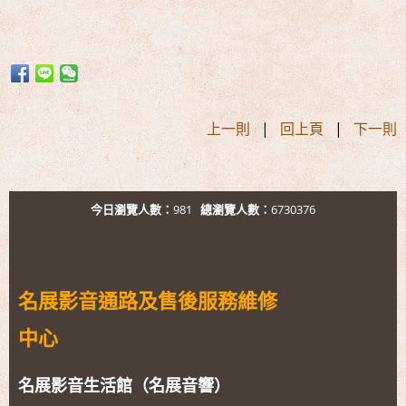
上一則
|
回上頁
|
下一則
今日瀏覽人數：
981
總瀏覽人數：
6730376
名展影音通路及售後服務維修
中心
名展影音生活館（名展音響）