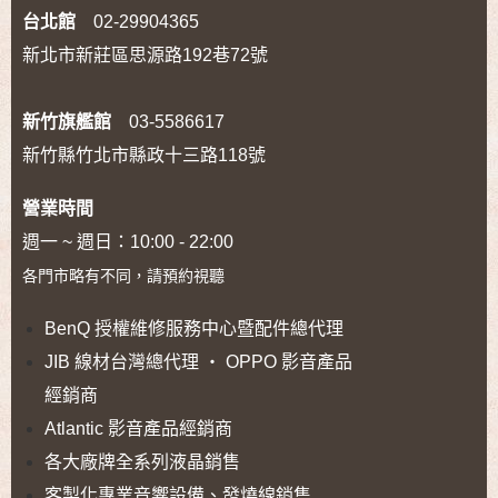
台北館
02-29904365
新北市新莊區思源路192巷72號
新竹旗艦館
03-5586617
新竹縣竹北市縣政十三路118號
營業時間
週一 ~ 週日：10:00 - 22:00
各門市略有不同，請預約視聽
BenQ 授權維修服務中心暨配件總代理
JIB 線材台灣總代理 ‧ OPPO 影音產品
經銷商
Atlantic 影音產品經銷商
各大廠牌全系列液晶銷售
客製化專業音響設備、發燒線銷售